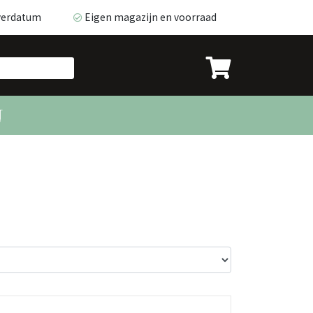
everdatum
Eigen magazijn en voorraad
verdatum
Eigen magazijn en voorraad
t