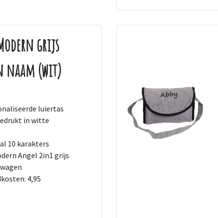
Modern grijs
n naam (wit)
naliseerde luiertas
drukt in witte
l 10 karakters
dern Angel 2in1 grijs
nwagen
kosten: 4,95