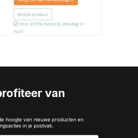
Bekijk product
Voor 23:59u besteld, dinsdag in
huis!
profiteer van
op de hoogte van nieuwe producten en
ngsacties in je postvak.