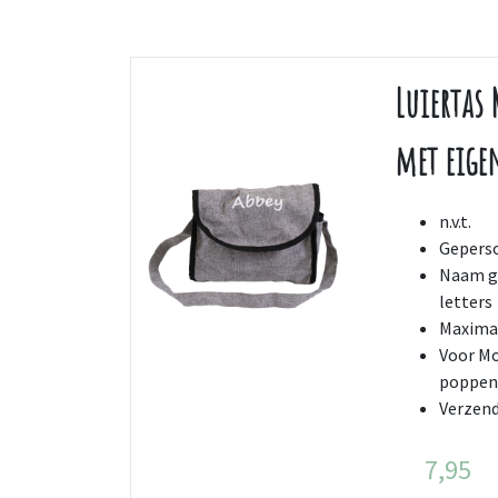
Luiertas 
met eige
n.v.t.
Geperso
Naam ge
letters
Maximaa
Voor Mo
poppe
Verzend
7,95