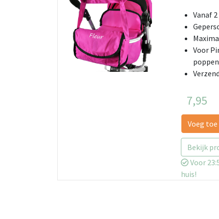
Vanaf 2 
Geperso
Maximaa
Voor Pi
poppe
Verzend
7,95
Voeg toe
Bekijk pr
Voor 23:5
huis!