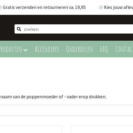
Gratis verzenden en retourneren va. 19,95
Kies jouw afl
Gratis verzenden en retourneren va. 19,95
Kies jouw afle
Producten
Accessoires
Onderdelen
FAQ
Contac
de naam van de poppenmoeder of - vader erop drukken.