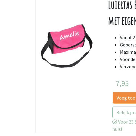
Luiertas 
met eig
Vanaf 2 
Geperso
Maximaa
Voor de
Verzend
7,95
Voeg toe
Bekijk pr
Voor 23:5
huis!