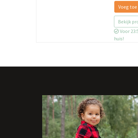
Voeg toe
Bekijk pr
Voor 23:5
huis!