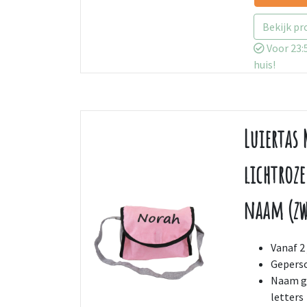
Bekijk pr
Voor 23:5
huis!
Luiertas
lichtroze
naam (zw
Vanaf 2 
Geperso
Naam ge
letters