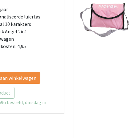
jaar
naliseerde luiertas
l 10 karakters
nk Angel 2in1
nwagen
kosten: 4,95
 aan winkelwagen
oduct
9u besteld, dinsdag in