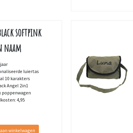
black softpink
en naam
jaar
naliseerde luiertas
l 10 karakters
ack Angel 2in1
nk poppenwagen
kosten: 4,95
 aan winkelwagen