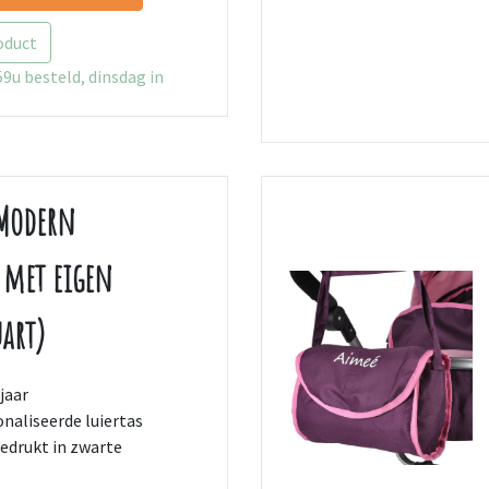
oduct
9u besteld, dinsdag in
 Modern
 met eigen
art)
jaar
naliseerde luiertas
drukt in zwarte