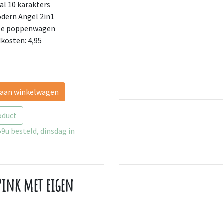
l 10 karakters
dern Angel 2in1
oze poppenwagen
kosten: 4,95
 aan winkelwagen
oduct
9u besteld, dinsdag in
 Pink met eigen