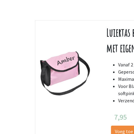
Luiertas 
met eig
Vanaf 2 
Geperso
Maximaa
Voor Bl
softpi
Verzend
7,95
Voeg toe