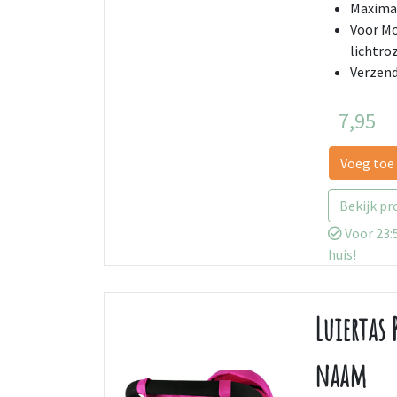
Maximaa
Voor Mo
lichtr
Verzend
7,95
Voeg toe
Bekijk pr
Voor 23:5
huis!
Luiertas
naam