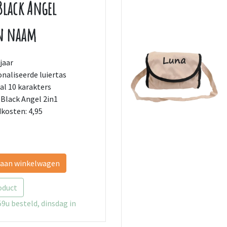
Black Angel
en naam
jaar
naliseerde luiertas
l 10 karakters
 Black Angel 2in1
kosten: 4,95
 aan winkelwagen
oduct
9u besteld, dinsdag in