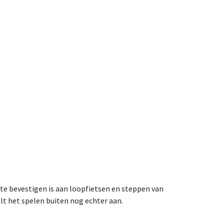
 te bevestigen is aan loopfietsen en steppen van
elt het spelen buiten nog echter aan.
 stevig. Je kind kan zelf bepalen wanneer er een