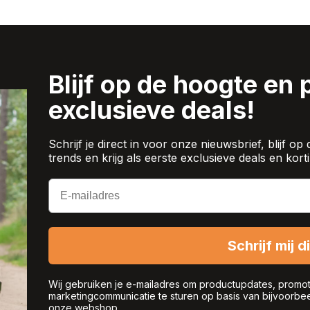
mand in de weg staat. Zo leert je kind spelenderwijs hoe een bel wer
ts wilt aanvullen met een herkenbaar accessoire.
Blijf op de hoogte en 
exclusieve deals!
Schrijf je direct in voor onze nieuwsbrief, blijf 
trends en krijg als eerste exclusieve deals en korti
Email
Schrijf mij d
Wij gebruiken je e-mailadres om productupdates, promo
marketingcommunicatie te sturen op basis van bijvoorb
onze webshop.