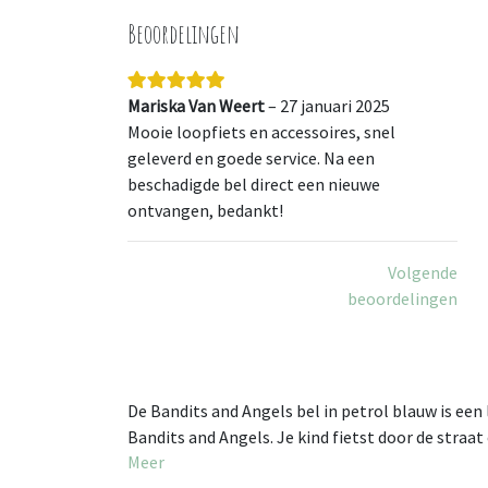
Beoordelingen
Mariska Van Weert
–
27 januari 2025
Mooie loopfiets en accessoires, snel
geleverd en goede service. Na een
beschadigde bel direct een nieuwe
ontvangen, bedankt!
Volgende
beoordelingen
De Bandits and Angels bel in petrol blauw is een
Bandits and Angels. Je kind fietst door de straat
Meer
De bel is gemaakt van metaal en kunststof. Je b