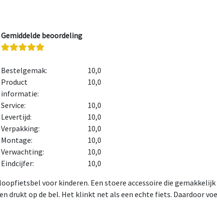
Gemiddelde beoordeling
Bestelgemak:
10,0
Product
10,0
informatie:
Service:
10,0
Levertijd:
10,0
Verpakking:
10,0
Montage:
10,0
Verwachting:
10,0
Eindcijfer:
10,0
 loopfietsbel voor kinderen. Een stoere accessoire die gemakkelijk
 en drukt op de bel. Het klinkt net als een echte fiets. Daardoor vo
evestigt hem met een schroef aan het stuur. Dat gaat eenvoudig en