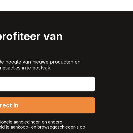
kt. De petrol blauwe kleur past bij veel
profiteer van
op de hoogte van nieuwe producten en
ngsacties in je postvak.
irect in
tionele aanbiedingen en andere
eeld je aankoop- en browsegeschiedenis op