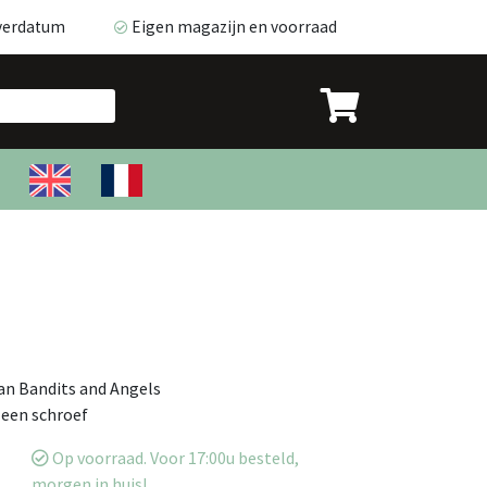
everdatum
Eigen magazijn en voorraad
verdatum
Eigen magazijn en voorraad
an Bandits and Angels
 een schroef
Op voorraad. Voor 17:00u besteld,
morgen in huis!