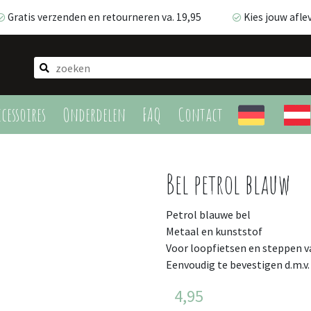
Gratis verzenden en retourneren va. 19,95
Kies jouw afl
Gratis verzenden en retourneren va. 19,95
Kies jouw afle
cessoires
Onderdelen
FAQ
Contact
Bel petrol blauw
Petrol blauwe bel
Metaal en kunststof
Voor loopfietsen en steppen v
Eenvoudig te bevestigen d.m.v.
4,95