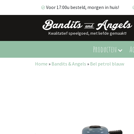
Voor 17:00u besteld, morgen in huis!
Kwalitatief speelgoed, met liefde gemaakt!
Voor 17:00u besteld, morgen in huis!
Producten
Ac
Home
»
Bandits & Angels
»
Bel petrol blauw