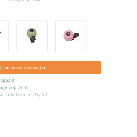
g toe aan winkelwagen
magazijn
dagen op zicht
AL, creditcard of PayPal